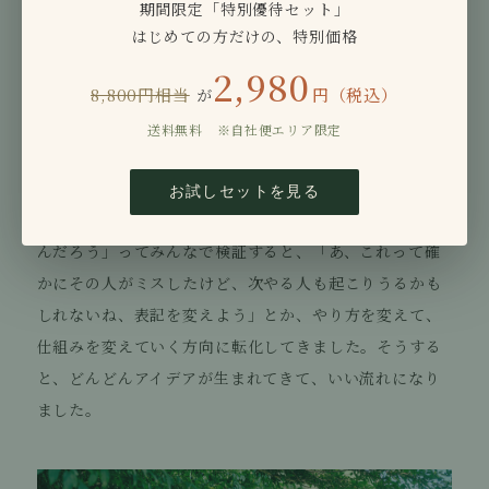
期間限定「特別優待セット」
だ、怒るの禁止っていうのは我慢するっていうのではな
はじめての方だけの、特別価格
く、必ずみんなで解決策を見つけようという形にしまし
2,980
た。
8,800円相当
円（税込）
が
ミスって必ず起きると思うんですよ。その時に隠さない
送料無料 ※自社便エリア限定
でミスを拾いあう。ああそれ僕やっちゃったかもしれま
せんとか、いや私がやったかもしれませんという言葉が
お試しセットを見る
出るようになりました。でも、「このミスは何故起きた
んだろう」ってみんなで検証すると、「あ、これって確
かにその人がミスしたけど、次やる人も起こりうるかも
しれないね、表記を変えよう」とか、やり方を変えて、
仕組みを変えていく方向に転化してきました。そうする
と、どんどんアイデアが生まれてきて、いい流れになり
ました。