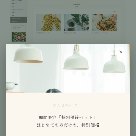
×
公式オンラインストアでお買い物いただく場合、定期で
はなく、お好きなタイミングでご注文いただき、配達さ
せていただきます。決まった曜日や時間に受け取りにく
CAMPAIGN
い、遅い時間に届けてほしいといった、アクティブなラ
期間限定「特別優待セット」
イフスタイルをお過ごしのお客様をサポートいたします。
はじめての方だけの、特別価格