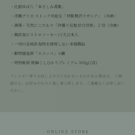
比叡ゆば八「本さしみ湯葉」
洋風デリカ ストック可能な「特製賛沢ラザニア」（冷凍）
漁場・天然にこだわり「沖獲り紅鮭甘口切身」２切（冷凍）
無添加ビストロソーセージ(太)2本入
一切の合成添加物を使用しない本格腸詰
動物福祉卵「エコッコ」 6個
特別栽培 飛騨こしひかりプレミアム 300g(2合)
アレルギー等でお召し上がりになれないものがある場合は、 ご相
談の上、お好みのものと差し替え致します。ご遠慮なくお申し出く
ださい。